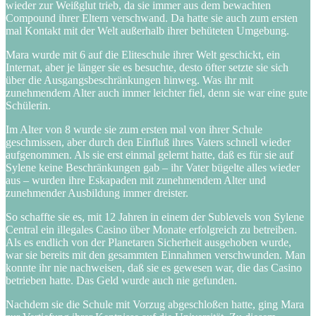
wieder zur Weißglut trieb, da sie immer aus dem bewachten
Compound ihrer Eltern verschwand. Da hatte sie auch zum ersten
mal Kontakt mit der Welt außerhalb ihrer behüteten Umgebung.
Mara wurde mit 6 auf die Eliteschule ihrer Welt geschickt, ein
Internat, aber je länger sie es besuchte, desto öfter setzte sie sich
über die Ausgangsbeschränkungen hinweg. Was ihr mit
zunehmendem Alter auch immer leichter fiel, denn sie war eine gute
Schülerin.
Im Alter von 8 wurde sie zum ersten mal von ihrer Schule
geschmissen, aber durch den Einfluß ihres Vaters schnell wieder
aufgenommen. Als sie erst einmal gelernt hatte, daß es für sie auf
Sylene keine Beschränkungen gab – ihr Vater bügelte alles wieder
aus – wurden ihre Eskapaden mit zunehmendem Alter und
zunehmender Ausbildung immer dreister.
So schaffte sie es, mit 12 Jahren in einem der Sublevels von Sylene
Central ein illegales Casino über Monate erfolgreich zu betreiben.
Als es endlich von der Planetaren Sicherheit ausgehoben wurde,
war sie bereits mit den gesammten Einnahmen verschwunden. Man
konnte ihr nie nachweisen, daß sie es gewesen war, die das Casino
betrieben hatte. Das Geld wurde auch nie gefunden.
Nachdem sie die Schule mit Vorzug abgeschloßen hatte, ging Mara