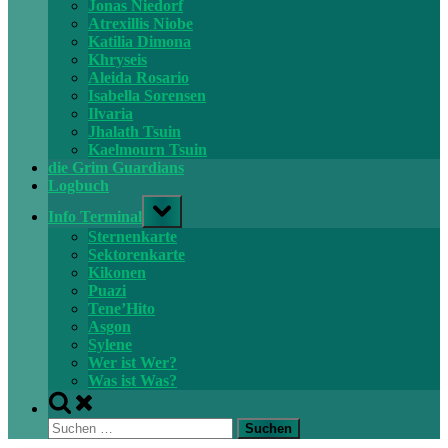
menu
Jonas Niedorf
Atrexillis Niobe
Katilia Dimona
Khryseis
Aleida Rosario
Isabella Sorensen
Ilvaria
Jhalath Tsuin
Kaelmourn Tsuin
die Grim Guardians
Logbuch
Toggle
Info Terminal
sub-
menu
Sternenkarte
Sektorenkarte
Kikonen
Puazi
Tene’Hito
Asgon
Sylene
Wer ist Wer?
Was ist Was?
Toggle
search
Suchen
form
nach: