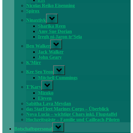
Ert
Nicolas Reiko Eisenning
Spirox
Toggle
Ninaxtivk
sub-
menu
Sharika Reen
Amy Sue Dorian
Iregh ni-Jaron tr’Sela
Toggle
Ben Walker
sub-
menu
Jack Walker
John Geary
K’Mirr
Toggle
Kee Seo Yeon
sub-
menu
Mitchell Cummings
Toggle
T’Kary
sub-
menu
Mizuko
Eleven
Sabitha Laya Meydan
das StarFleet Marines Corps – Überblick
Nova Lucia – wichtige Chars inkl. Flugstaffel
Hochzeitsgäste – Familie und Cailleach-Piloten
Toggle
Botschaftspersonal
sub-