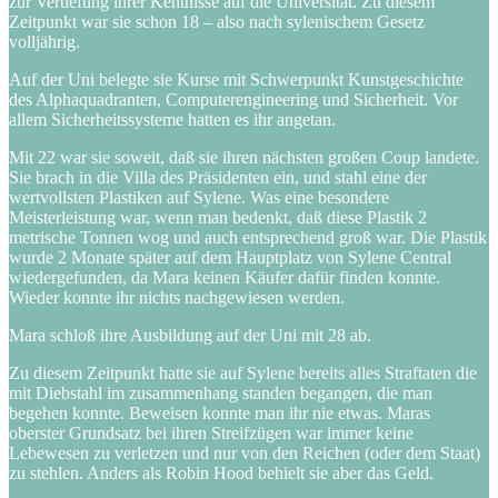
zur Vertiefung ihrer Kentnisse auf die Universität. Zu diesem
Zeitpunkt war sie schon 18 – also nach sylenischem Gesetz
volljährig.
Auf der Uni belegte sie Kurse mit Schwerpunkt Kunstgeschichte
des Alphaquadranten, Computerengineering und Sicherheit. Vor
allem Sicherheitssysteme hatten es ihr angetan.
Mit 22 war sie soweit, daß sie ihren nächsten großen Coup landete.
Sie brach in die Villa des Präsidenten ein, und stahl eine der
wertvollsten Plastiken auf Sylene. Was eine besondere
Meisterleistung war, wenn man bedenkt, daß diese Plastik 2
metrische Tonnen wog und auch entsprechend groß war. Die Plastik
wurde 2 Monate später auf dem Hauptplatz von Sylene Central
wiedergefunden, da Mara keinen Käufer dafür finden konnte.
Wieder konnte ihr nichts nachgewiesen werden.
Mara schloß ihre Ausbildung auf der Uni mit 28 ab.
Zu diesem Zeitpunkt hatte sie auf Sylene bereits alles Straftaten die
mit Diebstahl im zusammenhang standen begangen, die man
begehen konnte. Beweisen konnte man ihr nie etwas. Maras
oberster Grundsatz bei ihren Streifzügen war immer keine
Lebewesen zu verletzen und nur von den Reichen (oder dem Staat)
zu stehlen. Anders als Robin Hood behielt sie aber das Geld.