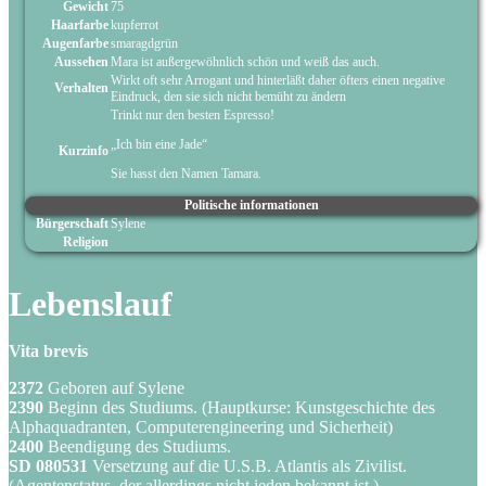
Gewicht
75
Haarfarbe
kupferrot
Augenfarbe
smaragdgrün
Aussehen
Mara ist außergewöhnlich schön und weiß das auch.
Wirkt oft sehr Arrogant und hinterläßt daher öfters einen negative
Verhalten
Eindruck, den sie sich nicht bemüht zu ändern
Trinkt nur den besten Espresso!
„Ich bin eine Jade“
Kurzinfo
Sie hasst den Namen Tamara.
Politische informationen
Bürgerschaft
Sylene
Religion
Lebenslauf
Vita brevis
2372
Geboren auf Sylene
2390
Beginn des Studiums. (Hauptkurse: Kunstgeschichte des
Alphaquadranten, Computerengineering und Sicherheit)
2400
Beendigung des Studiums.
SD 080531
Versetzung auf die U.S.B. Atlantis als Zivilist.
(Agentenstatus, der allerdings nicht jeden bekannt ist.)