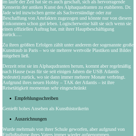
im laufe der Zeit hat sie es auch geschaft, sich als hervorragende
Kennerin der antiken Kunst des Alphaquadranten zu etablieren. Dr.
Jade wird inzwischen gerne als Sachverständige oder zur
Beschaffung von Artefakten zugezogen und könnte nur von diesem
Einkommen schon gut leben. Logischerweise hält sie sich wenn sie
einen offiziellen Auftrag hat, mit ihrer Hauptbeschäftigung
zurück….
Zu ihren größten Erfolgen zählt unter anderem der sogenannte große
Kunstraub in Paris – wo sie mehrere wertvolle Plastiken und Bilder
mitgehen ließ.
Derzeit reist sie im Alphaqudranten herum, kommt aber regelmäßig
nach Hause (was für sie seit einigen Jahren die USB Atlantis
bedeutet) zurück, wo sie dann immer mehrere Monate verbringt.
Aufgrund ihres neuen Hobby – TAK der Atlantis – ist ihre
Reisetätigkeit momentan sehr eingeschränkt
Empfehlungsschreiben
Genießt hohes Ansehen als Kunsthistorikerin
Auszeichnungen
Wurde mehrmals von ihrer Schule geworfen, aber aufgrund von
Einflußnahme ihres Vaters immer wieder aufgenommen.