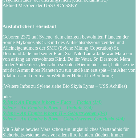
Aktuell MisSpec der USS ODYSSEY
Ausführlicher Lebenslauf
Geboren 2372 auf Sylene, dem einzigen bewohnten Planeten der
Sonne Mykonos als 5. Kind des Aufsichtsratsvorsitzenden und
Alleineigentümers der SMC (Sylene Mining Coperation) Sr.
Desmond Jade und seiner Frau, Sra. Nilo Laura Jade war Mara ein
von anfang an verwöhntes Kind. Da ihr Vater, Sr. Desmond Mara
an der Spitze der sylenischen sozialen Hierarchie stand, hatte sie nie
mit der Armut ihres Planeten zu tun und kam erst spät – im Alter von
5 Jahren – mit der realen Welt ihrer Heimat in Berührung.
(Weitere Infos zu Sylene siehe Bio Skyla Lyma – USS Achilles)
oder:
Sylene: An Empire is born – Facts + Fiction (1/4)
Sylene – An Empire is Born I – Prelude (2/4)
Sylene – An Empire is born II – Geburtswehen (3/4)
Sylene – An Empire is Born – Geburtswehen Conclusio (4/4)
Mit 5 Jahre bewies Mara schon ein unglaubliches Verständnis für
Sicherheitssysteme, was vor allem ihre Kindermädchen immer