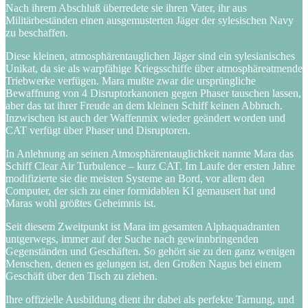
Nach ihrem Abschluß überredete sie ihren Vater, ihr aus
Militärbeständen einen ausgemusterten Jäger der sylesischen Navy
zu beschaffen.
Diese kleinen, atmosphärentauglichen Jäger sind ein sylesianisches
Unikat, da sie als warpfähige Kriegsschiffe über atmosphäreatmende
Triebwerke verfügen. Mara mußte zwar die ursprüngliche
Bewaffnung von 4 Disruptorkanonen gegen Phaser tauschen lassen,
aber das tat ihrer Freude an dem kleinen Schiff keinen Abbruch.
Inzwischen ist auch der Waffenmix wieder geändert worden und
CAT verfügt über Phaser und Disruptoren.
In Anlehnung an seinen Atmosphärentauglichkeit nannte Mara das
Schiff Clear Air Turbulence – kurz CAT. Im Laufe der ersten Jahre
modifizierte sie die meisten Systeme an Bord, vor allem den
Computer, der sich zu einer formidablen KI gemausert hat und
Maras wohl größtes Geheimnis ist.
Seit diesem Zweitpunkt ist Mara im gesamten Alphaquadranten
untgerwegs, immer auf der Suche nach gewinnbringenden
Gegenständen und Geschäften. So gehört sie zu den ganz wenigen
Menschen, denen es gelungen ist, den Großen Nagus bei einem
Geschäft über den Tisch zu ziehen.
Ihre offizielle Ausbildung dient ihr dabei als perfekte Tarnung, und