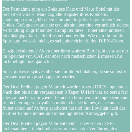
Der Festnahme ging ein 3-tägiges Katz und Maus Spiel mit der
Sicherheit voraus. Mara zog alle Register ihres Könnens,
angefangen von gefälschten Computerlogs bis zu getürkten Gen-
Codes. Gefangen wurde sie erst, als sie über eine vermeitlich sichere
Verbindung Zugriff auf den Computer ihres – unter einer anderen
Identität geparkten – Schiffes nehmen wollte. Wie man Ihr auf die
Spur kam, weis sie nicht, es steht aber sicher in den DIEX-Akten.
Einzig existierende Akten über ihren wahren Beruf gibt es sonst nur
im Speicher von CAT, der aber nach menschlichen Ermessen für
nichtbefugte unzugänlich ist.
Sonst gibt es negatives über sie nur die Schulakten, da sie sonnst zu
gerissen war um geschnappt zu werden.
Der Deal Freiheit gegen Mitarbeit wurde ihr vom DIEX angeboten.
Nach den bis dahin vergangenen 3 Tagen U-Haft war sie bereit fast
alles zu machen, um wieder heraus zu kommen. Gefangen sein kann
sie nicht ertragen. Loyalitätsproblem hat sie keines, da sie auch
früher schon auf Auftrag gearbeitet hat und ihre Loyalität nach der
zu ihrer Familie immer und unbedingt ihrem Auftraggeber gilt.
Der Deal Freiheit gegen Mitarbeit beim – inzwischen in SFI
umbenannten – Geheimdienst wurde nach der Verjährung des