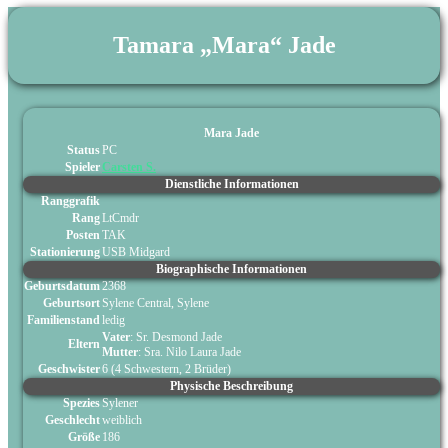
Tamara „Mara“ Jade
Mara Jade
Status
PC
Spieler
Carsten S.
Dienstliche Informationen
Ranggrafik
Rang
LtCmdr
Posten
TAK
Stationierung
USB Midgard
Biographische Informationen
Geburtsdatum
2368
Geburtsort
Sylene Central, Sylene
Familienstand
ledig
Vater
: Sr. Desmond Jade
Eltern
Mutter
: Sra. Nilo Laura Jade
Geschwister
6 (4 Schwestern, 2 Brüder)
Physische Beschreibung
Spezies
Sylener
Geschlecht
weiblich
Größe
186