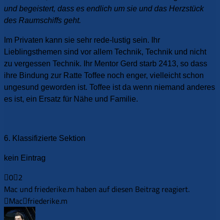
und begeistert, dass es endlich um sie und das Herzstück
des Raumschiffs geht.
Im Privaten kann sie sehr rede-lustig sein. Ihr
Lieblingsthemen sind vor allem Technik, Technik und nicht
zu vergessen Technik. Ihr Mentor Gerd starb 2413, so dass
ihre Bindung zur Ratte Toffee noch enger, vielleicht schon
ungesund geworden ist. Toffee ist da wenn niemand anderes
es ist, ein Ersatz für Nähe und Familie.
6. Klassifizierte Sektion
kein Eintrag
0
2
Anklicken
Anklicken
für
für
Mac und friederike.m haben auf diesen Beitrag reagiert.
Daumen
Daumen
Mac
friederike.m
nach
nach
unten.
oben.