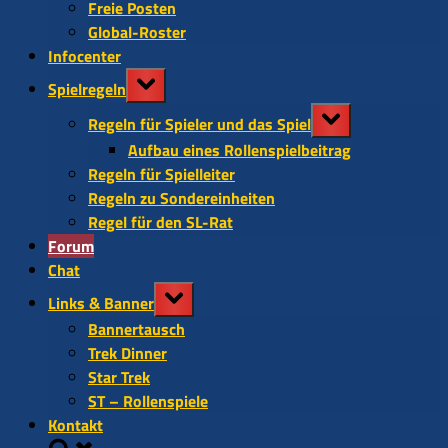
Freie Posten
Global-Roster
Infocenter
Toggle
Spielregeln
sub-
Toggle
menu
Regeln für Spieler und das Spiel
sub-
Aufbau eines Rollenspielbeitrag
menu
Regeln für Spielleiter
Regeln zu Sondereinheiten
Regel für den SL-Rat
Forum
Chat
Toggle
Links & Banner
sub-
Bannertausch
menu
Trek Dinner
Star Trek
ST – Rollenspiele
Kontakt