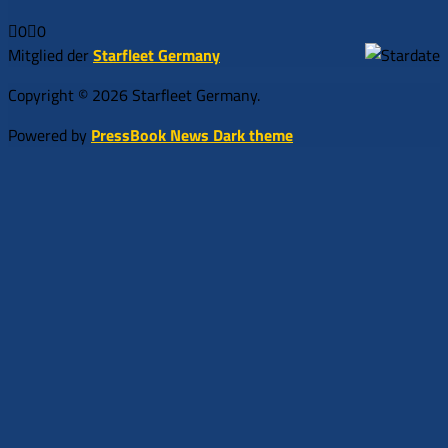
0
0
Anklicken
Anklicken
für
für
Mitglied der
Starfleet Germany
Daumen
Daumen
nach
nach
Copyright © 2026 Starfleet Germany.
unten.
oben.
Powered by
PressBook News Dark theme