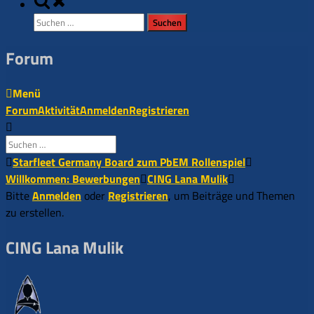
Toggle
search
Suchen
form
nach:
Forum
Menü
Forum-
Forum
Aktivität
Anmelden
Registrieren
Navigation
Forum-
Starfleet Germany Board zum PbEM Rollenspiel
Breadcrumbs
Willkommen: Bewerbungen
CING Lana Mulik
-
Bitte
Anmelden
oder
Registrieren
, um Beiträge und Themen
Du
zu erstellen.
bist
CING Lana Mulik
hier: