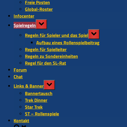
Freie Posten
Global-Roster
Infocenter
Toggle
Spielregeln
sub-
Toggle
menu
Regeln für Spieler und das Spiel
sub-
Aufbau eines Rollenspielbeitrag
menu
Regeln für Spielleiter
Regeln zu Sondereinheiten
Regel für den SL-Rat
Forum
Chat
Toggle
Links & Banner
sub-
Bannertausch
menu
Trek Dinner
Star Trek
ST – Rollenspiele
Kontakt