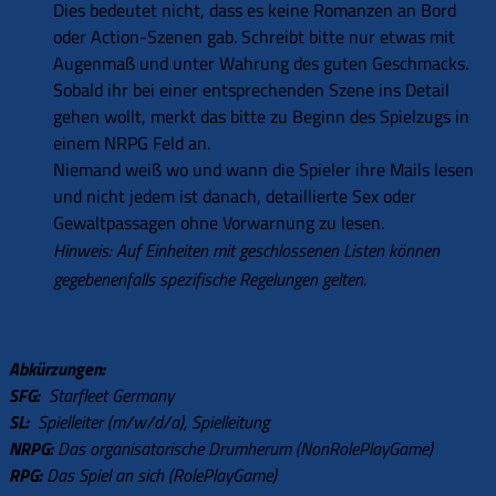
Dies bedeutet nicht, dass es keine Romanzen an Bord
oder Action-Szenen gab. Schreibt bitte nur etwas mit
Augenmaß und unter Wahrung des guten Geschmacks.
Sobald ihr bei einer entsprechenden Szene ins Detail
gehen wollt, merkt das bitte zu Beginn des Spielzugs in
einem NRPG Feld an.
Niemand weiß wo und wann die Spieler ihre Mails lesen
und nicht jedem ist danach, detaillierte Sex oder
Gewaltpassagen ohne Vorwarnung zu lesen.
Hinweis: Auf Einheiten mit geschlossenen Listen können
gegebenenfalls spezifische Regelungen gelten.
Abkürzungen:
SFG:
Starfleet Germany
SL:
Spielleiter (m/w/d/a), Spielleitung
NRPG:
Das organisatorische Drumherum (NonRolePlayGame)
RPG:
Das Spiel an sich (RolePlayGame)