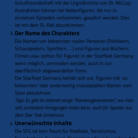
Schulfreundschaft mit der Urgroßnichte von Dr. McCoy).
Ausnahmen können bei Nebenfiguren, die nur in
einzelnen Episoden vorkommen, gewährt werden. Dies
ist mit dem SL-Rat abzustimmen.
Der Name des Charakters
Die Namen von bekannten realen Personen (Politikern,
Schauspielern, Sportlern, …) und Figuren aus Büchern,
Filmen usw. sollten für Figuren in der Starfleet Germany,
wenn möglich, vermieden werden, auch in nur
oberflächlich abgewandelter Form.
Die Starfleet Germany behält sich vor, Figuren mit ‘zu
bekannten’ oder anderweitig inakzeptablen Namen vom
Spiel abzulehnen.
Tipp: Es gibt im Internet einige “Namensgeneratoren”, wo man
sich zumindest Anregungen holen kann, auch für Spezies aus
dem Star Trek Universum.
Unerwünschte Inhalte
Die SFG ist kein Raum für Radikale, Terrorismus,