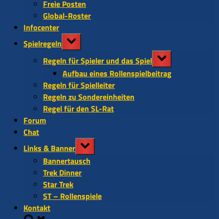
Freie Posten
Global-Roster
Infocenter
Toggle
Spielregeln
sub-
Toggle
menu
Regeln für Spieler und das Spiel
sub-
Aufbau eines Rollenspielbeitrag
menu
Regeln für Spielleiter
Regeln zu Sondereinheiten
Regel für den SL-Rat
Forum
Chat
Toggle
Links & Banner
sub-
Bannertausch
menu
Trek Dinner
Star Trek
ST – Rollenspiele
Kontakt