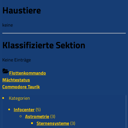
Haustiere
keine
Klassifizierte Sektion
Keine Einträge
Flottenkommando
Beitragsnavigation
Previous
Mächtestatus
Post:
Next
Commodore Taurik
Post:
Kategorien
Infocenter
(5)
Astrometrie
(3)
Sternensysteme
(3)