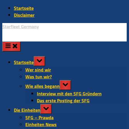
Skip
Startseite
to
Disclaimer
content
Starfleet Germany
Toggle
Startseite
sub-
Wer sind wir
menu
Was tun wir?
Toggle
Wie alles begann
sub-
Interview mit den SFG Gründern
menu
Das erste Posting der SFG
Toggle
Die Einheiten
sub-
SFG – Prawda
menu
Einheiten News