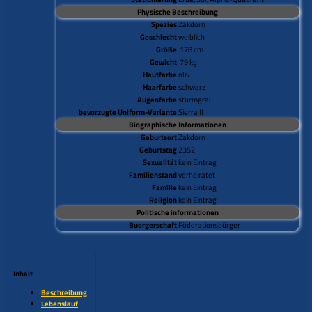
Physische Beschreibung
Spezies
Zakdorn
Geschlecht
weiblich
Größe
178 cm
Gewicht
79 kg
Hautfarbe
oliv
Haarfarbe
schwarz
Augenfarbe
sturmgrau
bevorzugte Uniform-Variante
Sierra II
Biographische Informationen
Geburtsort
Zakdorn
Geburtstag
2352
Sexualität
kein Eintrag
Familienstand
verheiratet
Familie
kein Eintrag
Religion
kein Eintrag
Politische informationen
Buergerschaft
Föderationsbürger
Inhalt
Beschreibung
Lebenslauf