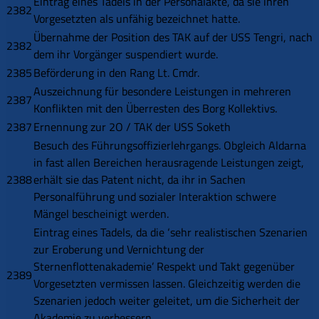
Eintrag eines Tadels in der Personalakte, da sie ihren
2382
Vorgesetzten als unfähig bezeichnet hatte.
Übernahme der Position des TAK auf der USS Tengri, nach
2382
dem ihr Vorgänger suspendiert wurde.
2385
Beförderung in den Rang Lt. Cmdr.
Auszeichnung für besondere Leistungen in mehreren
2387
Konflikten mit den Überresten des Borg Kollektivs.
2387
Ernennung zur 2O / TAK der USS Soketh
Besuch des Führungsoffizierlehrgangs. Obgleich Aldarna
in fast allen Bereichen herausragende Leistungen zeigt,
2388
erhält sie das Patent nicht, da ihr in Sachen
Personalführung und sozialer Interaktion schwere
Mängel bescheinigt werden.
Eintrag eines Tadels, da die ‘sehr realistischen Szenarien
zur Eroberung und Vernichtung der
Sternenflottenakademie’ Respekt und Takt gegenüber
2389
Vorgesetzten vermissen lassen. Gleichzeitig werden die
Szenarien jedoch weiter geleitet, um die Sicherheit der
Akademie zu verbessern.