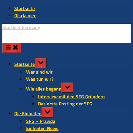
Skip
Startseite
to
Disclaimer
content
Starfleet Germany
Toggle
Startseite
sub-
Wer sind wir
menu
Was tun wir?
Toggle
Wie alles begann
sub-
Interview mit den SFG Gründern
menu
Das erste Posting der SFG
Toggle
Die Einheiten
sub-
SFG – Prawda
menu
Einheiten News