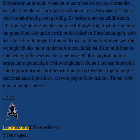
Körperkraft ankommt, versucht er auch heute noch zu vermeiden,
was ihn zuweilen als arrogant erscheinen lässt. Ansonsten ist Zkar
eher kontaktfreudig und gesellig. Er besitzt einen spitzbübischen
Charme, ist hin und wieder moralisch fragwürdig, doch im Inneren
ein guter Kerl. Ab und zu trifft er die falschen Entscheidungen, aber
meist aus den richtigen Gründen. Er ist loyal und vertrauenswürdig,
wenngleich das nicht immer sofort ersichtlich ist. Rum und Frauen
sind seine großen Schwächen, beides zieht ihn magisch an und
bringt ihn regelmäßig in Schwierigkeiten. Seine Lebensphilosophie
sind Opportunismus und Selbstironie (an schlechten Tagen neigt er
auch mal zum Zynismus). Gewalt gegen Schwächere, Tieren oder
Frauen verabscheut er.
0
0
Anklicken
Anklicken
für
für
Daumen
Daumen
nach
nach
unten.
oben.
friederike.m
@friederike-m
6 Beiträge