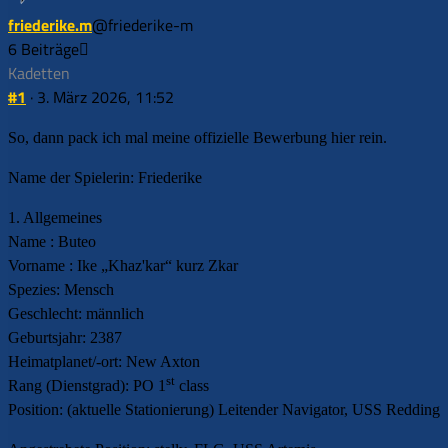
friederike.m
@friederike-m
6 Beiträge
Kadetten
#1
· 3. März 2026, 11:52
So, dann pack ich mal meine offizielle Bewerbung hier rein.
Name der Spielerin: Friederike
1. Allgemeines
Name : Buteo
Vorname : Ike „Khaz'kar“ kurz Zkar
Spezies: Mensch
Geschlecht: männlich
Geburtsjahr: 2387
Heimatplanet/-ort: New Axton
st
Rang (Dienstgrad): PO 1
class
Position: (aktuelle Stationierung) Leitender Navigator, USS Redding