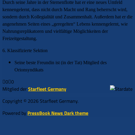
Durch seine Jahre in der Sternenflotte hat er eine neues Umfeld
kennengelernt, dass nicht durch Macht und Rang beherrscht wird,
sondern durch Kollegialität und Zusammenhalt. Außerdem hat er die
angenehmen Seiten eines „geregelten“ Lebens kennengelernt, wie
Nahrungsreplikatoren und vielfältige Möglichkeiten der
Freizeitgestaltung.
6. Klassifizierte Sektion
Seine beste Freundin ist (in der Tat) Mitglied des
Orionsyndikats
0
0
Anklicken
Anklicken
für
für
Mitglied der
Starfleet Germany
Daumen
Daumen
nach
nach
Copyright © 2026 Starfleet Germany.
unten.
oben.
Powered by
PressBook News Dark theme