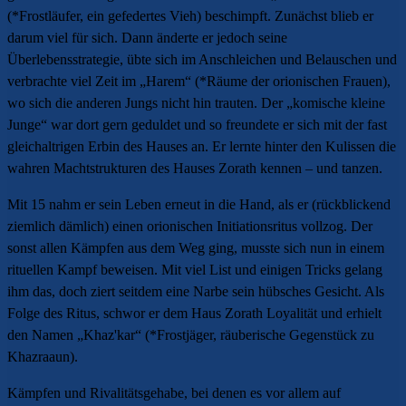
(*Frostläufer, ein gefedertes Vieh) beschimpft. Zunächst blieb er
darum viel für sich. Dann änderte er jedoch seine
Überlebensstrategie, übte sich im Anschleichen und Belauschen und
verbrachte viel Zeit im „Harem“ (*Räume der orionischen Frauen),
wo sich die anderen Jungs nicht hin trauten. Der „komische kleine
Junge“ war dort gern geduldet und so freundete er sich mit der fast
gleichaltrigen Erbin des Hauses an. Er lernte hinter den Kulissen die
wahren Machtstrukturen des Hauses Zorath kennen – und tanzen.
Mit 15 nahm er sein Leben erneut in die Hand, als er (rückblickend
ziemlich dämlich) einen orionischen Initiationsritus vollzog. Der
sonst allen Kämpfen aus dem Weg ging, musste sich nun in einem
rituellen Kampf beweisen. Mit viel List und einigen Tricks gelang
ihm das, doch ziert seitdem eine Narbe sein hübsches Gesicht. Als
Folge des Ritus, schwor er dem Haus Zorath Loyalität und erhielt
den Namen „Khaz'kar“ (*Frostjäger, räuberische Gegenstück zu
Khazraaun).
Kämpfen und Rivalitätsgehabe, bei denen es vor allem auf