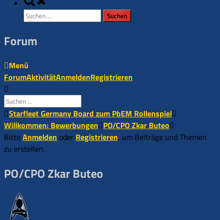
Toggle
search
Suchen
form
nach:
Forum
Menü
Forum-
Forum
Aktivität
Anmelden
Registrieren
Navigation
Forum-
Starfleet Germany Board zum PbEM Rollenspiel
Breadcrumbs
Willkommen: Bewerbungen
PO/CPO Zkar Buteo
-
Bitte
Anmelden
oder
Registrieren
, um Beiträge und Themen
Du
zu erstellen.
bist
PO/CPO Zkar Buteo
hier: