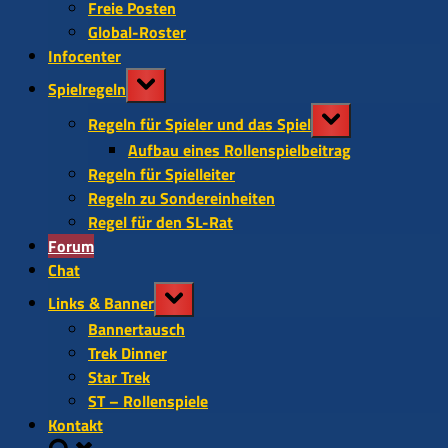
Freie Posten
Global-Roster
Infocenter
Toggle
Spielregeln
sub-
Toggle
menu
Regeln für Spieler und das Spiel
sub-
Aufbau eines Rollenspielbeitrag
menu
Regeln für Spielleiter
Regeln zu Sondereinheiten
Regel für den SL-Rat
Forum
Chat
Toggle
Links & Banner
sub-
Bannertausch
menu
Trek Dinner
Star Trek
ST – Rollenspiele
Kontakt